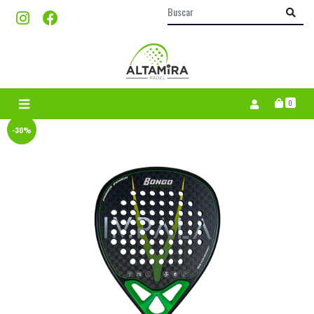
0
-30%