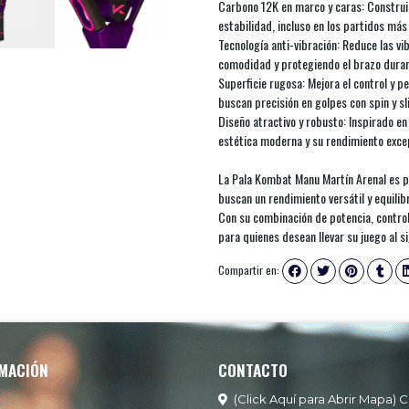
Carbono 12K en marco y caras: Construid
estabilidad, incluso en los partidos más
Tecnología anti-vibración: Reduce las 
comodidad y protegiendo el brazo duran
Superficie rugosa: Mejora el control y p
buscan precisión en golpes con spin y sl
Diseño atractivo y robusto: Inspirado en 
estética moderna y su rendimiento excep
La Pala Kombat Manu Martín Arenal es p
buscan un rendimiento versátil y equilib
Con su combinación de potencia, control 
para quienes desean llevar su juego al si
Compartir en:
MACIÓN
CONTACTO
(Click Aquí para Abrir Mapa) C