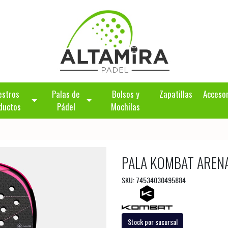
estros
Palas de
Bolsos y
Zapatillas
Acceso
ductos
Pádel
Mochilas
PALA KOMBAT AREN
SKU: 74534030495884
Stock por sucursal