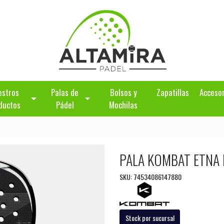
estros
Palas de
Bolsos y
Zapatillas
Acceso
ductos
Pádel
Mochilas
PALA KOMBAT ETNA
SKU: 74534086147880
Stock por sucursal