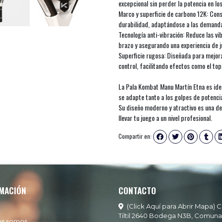
excepcional sin perder la potencia en lo
Marco y superficie de carbono 12K: Cons
durabilidad, adaptándose a las demanda
Tecnología anti-vibración: Reduce las vi
brazo y asegurando una experiencia de 
Superficie rugosa: Diseñada para mejora
control, facilitando efectos como el tops
La Pala Kombat Manu Martín Etna es ide
se adapte tanto a los golpes de potencia
Su diseño moderno y atractivo es una dec
llevar tu juego a un nivel profesional.
Compartir en:
MACIÓN
CONTACTO
(Click Aquí para Abrir Mapa) C
Tiltil 2640 Bodega N3B, Comuna
es somos