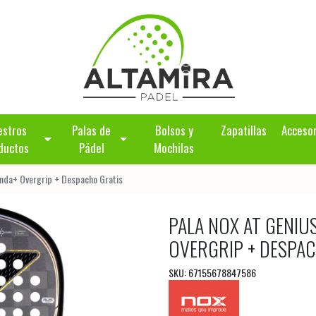
estros
Palas de
Bolsos y
Zapatillas
Acceso
ductos
Pádel
Mochilas
unda+ Overgrip + Despacho Gratis
PALA NOX AT GENIU
OVERGRIP + DESPAC
SKU: 67155678847586