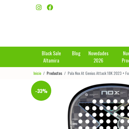
Black Sale
Blog
Novedades
Nu
Altamira
2026
Pro
Inicio
Productos
Pala Nox At Genius Attack 18K 2023 + F
-33%