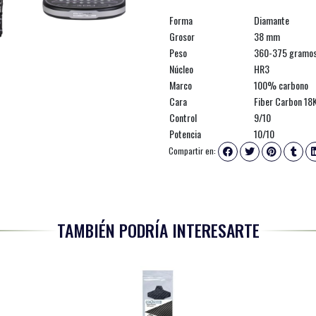
Forma
Diamante
Grosor
38 mm
Peso
360-375 gramo
Núcleo
HR3
Marco
100% carbono
Cara
Fiber Carbon 18
Control
9/10
Potencia
10/10
Compartir en:
TAMBIÉN PODRÍA INTERESARTE