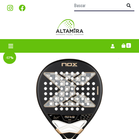
0
-17%