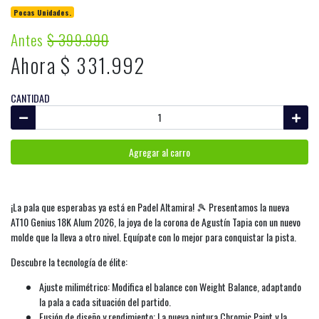
Pocas Unidades.
Antes
$ 399.990
Ahora $ 331.992
CANTIDAD
Agregar al carro
¡La pala que esperabas ya está en Padel Altamira! 🎾 Presentamos la nueva
AT10 Genius 18K Alum 2026, la joya de la corona de Agustín Tapia con un nuevo
molde que la lleva a otro nivel. Equípate con lo mejor para conquistar la pista.
Descubre la tecnología de élite:
Ajuste milimétrico: Modifica el balance con Weight Balance, adaptando
la pala a cada situación del partido.
Fusión de diseño y rendimiento: La nueva pintura Chromic Paint y la