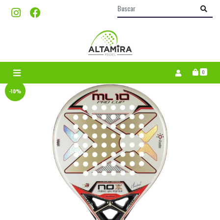
0
-10%