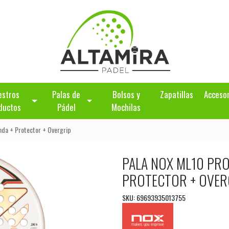
estros
Palas de
Bolsos y
Zapatillas
Acceso
ductos
Pádel
Mochilas
nda + Protector + Overgrip
PALA NOX ML10 PRO
PROTECTOR + OVER
SKU: 69693935013755