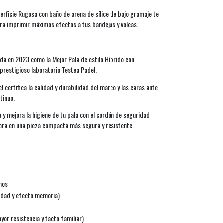
erficie Rugosa con baño de arena de sílice de bajo gramaje te
ara imprimir máximos efectos a tus bandejas y voleas.
da en 2023 como la Mejor Pala de estilo Híbrido con
prestigioso laboratorio Testea Padel.
 certifica la calidad y durabilidad del marco y las caras ante
ntinuo.
 mejora la higiene de tu pala con el cordón de seguridad
a en una pieza compacta más segura y resistente.
mos
idad y efecto memoria)
or resistencia y tacto familiar)