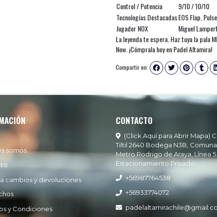
Control / Potencia
9/10 / 10/10
Tecnologías Destacadas
EOS Flap, Pul
Jugador NOX
Miguel Lampert
La leyenda te espera. Haz tuya la pala 
Now. ¡Cómprala hoy en Padel Altamira!
Compartir en:
MACIÓN
CONTACTO
(Click Aquí para Abrir Mapa) C
Tiltil 2640 Bodega N3B, Comuna
es somos
Metro Rodrigo de Araya, Línea 5
Estacionamiento Privado
cto
+56987764538
ía cambios y devoluciones
+56933774072
chos
padelaltamirachile@gmail.
os y Condiciones