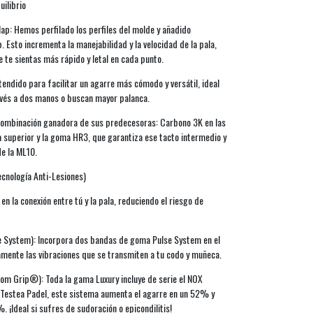
ilibrio
ap: Hemos perfilado los perfiles del molde y añadido
. Esto incrementa la manejabilidad y la velocidad de la pala,
 te sientas más rápido y letal en cada punto.
xtendido para facilitar un agarre más cómodo y versátil, ideal
revés a dos manos o buscan mayor palanca.
combinación ganadora de sus predecesoras: Carbono 3K en las
a superior y la goma HR3, que garantiza ese tacto intermedio y
de la ML10.
cnología Anti-Lesiones)
 la conexión entre tú y la pala, reduciendo el riesgo de
e System): Incorpora dos bandas de goma Pulse System en el
vamente las vibraciones que se transmiten a tu codo y muñeca.
om Grip®): Toda la gama Luxury incluye de serie el NOX
Testea Padel, este sistema aumenta el agarre en un 52% y
. ¡Ideal si sufres de sudoración o epicondilitis!