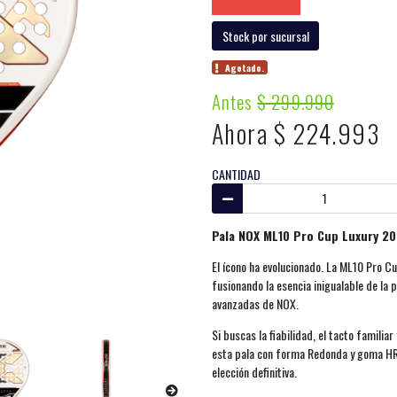
Stock por sucursal
Agotado.
Antes
$ 299.990
Ahora $ 224.993
CANTIDAD
Pala NOX ML10 Pro Cup Luxury 2
El ícono ha evolucionado. La ML10 Pro Cu
fusionando la esencia inigualable de la 
avanzadas de NOX.
Si buscas la fiabilidad, el tacto familiar
esta pala con forma Redonda y goma HR3 
elección definitiva.