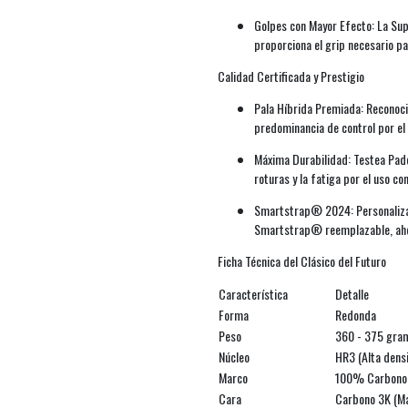
Golpes con Mayor Efecto: La Sup
proporciona el grip necesario p
Calidad Certificada y Prestigio
Pala Híbrida Premiada: Reconoci
predominancia de control por el 
Máxima Durabilidad: Testea Padel
roturas y la fatiga por el uso co
Smartstrap® 2024: Personaliza y
Smartstrap® reemplazable, ahor
Ficha Técnica del Clásico del Futuro
Característica
Detalle
Forma
Redonda
Peso
360 - 375 gra
Núcleo
HR3 (Alta dens
Marco
100% Carbono
Cara
Carbono 3K (May