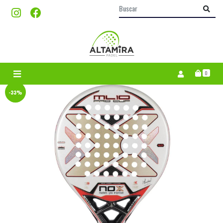
0
-33%