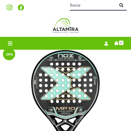
0
-20%