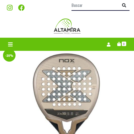
0
-30%