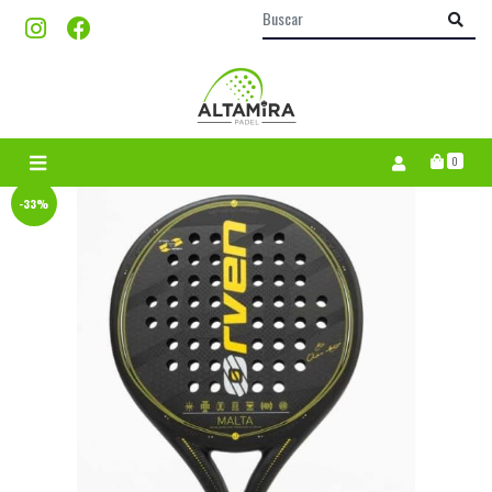
0
-33%