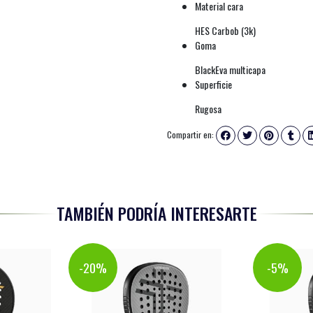
Material cara
HES Carbob (3k)
Goma
BlackEva multicapa
Superficie
Rugosa
Compartir en:
TAMBIÉN PODRÍA INTERESARTE
-20%
-5%