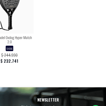
Padel Oxdog Hyper Match
2.0
OXDOG
$ 244.990
$ 232.741
NEWSLETTER