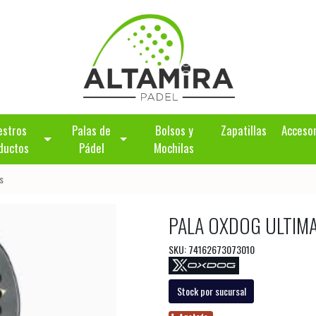
estros
Palas de
Bolsos y
Zapatillas
Acceso
ductos
Pádel
Mochilas
s
PALA OXDOG ULTIMA
SKU: 74162673073010
Stock por sucursal