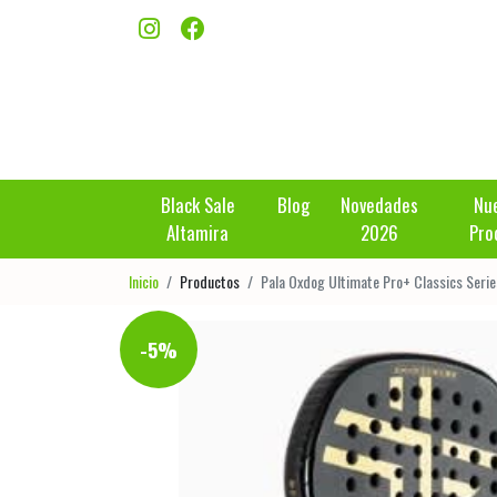
Black Sale
Blog
Novedades
Nu
Altamira
2026
Pro
Inicio
Productos
Pala Oxdog Ultimate Pro+ Classics Serie
-5%