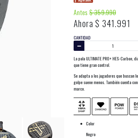
Agotado.
Antes
$ 359.990
Ahora $ 341.991
CANTIDAD
La pala ULTIMATE PRO+ HES-Carbon, diam
que tiene gran control.
Se adapta a los jugadores que buscan lo
golpe suene menos. También cuenta con la
marco.
Color
Negro