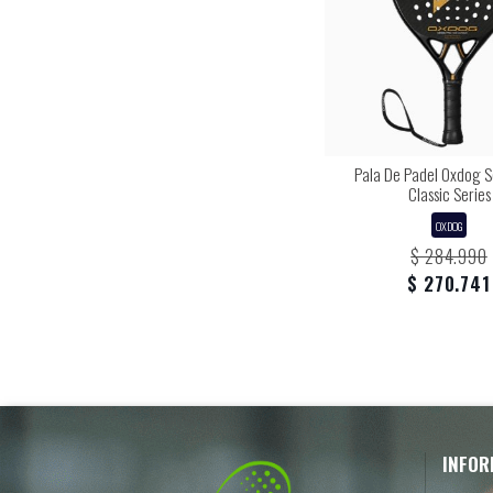
Pala De Padel Oxdog S
Classic Series
OXDOG
$ 284.990
$ 270.741
INFOR