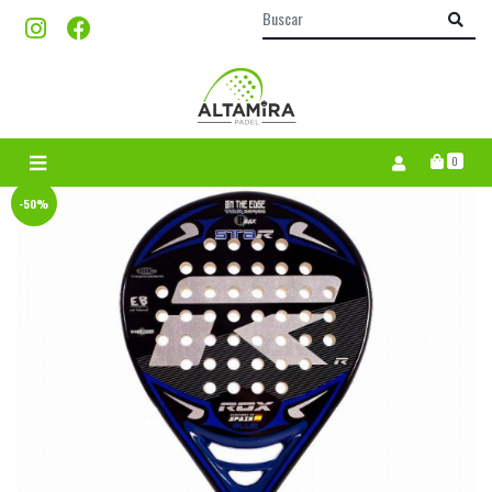
0
-50%