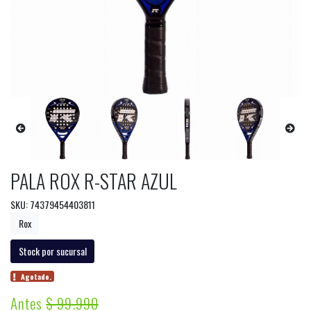
PALA ROX R-STAR AZUL
SKU: 74379454403811
Rox
Stock por sucursal
Agotado.
Antes
$ 99.990