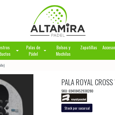
estros
Palas de
Bolsos y
Zapatillas
Acceso
ductos
Pádel
Mochilas
lle)
PALA ROYAL CROSS W
SKU: 69418452938280
Stock por sucursal