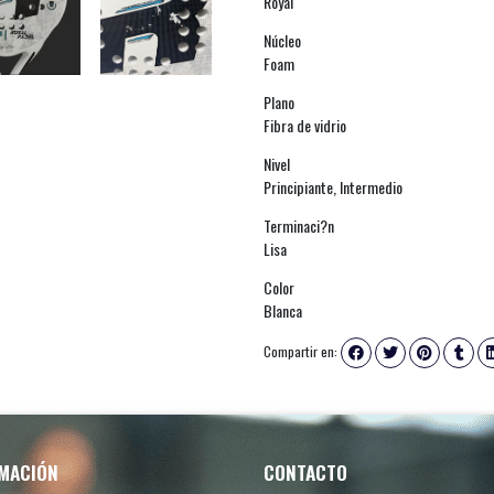
Royal
Núcleo
Foam
Plano
Fibra de vidrio
Nivel
Principiante, Intermedio
Terminaci?n
Lisa
Color
Blanca
Compartir en:
MACIÓN
CONTACTO