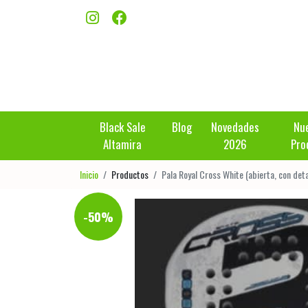
Black Sale
Blog
Novedades
Nu
Altamira
2026
Pro
Inicio
Productos
Pala Royal Cross White (abierta, con deta
-50%