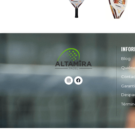
INFOR
Blog
Quién
Conta
Garant
Despa
Términ