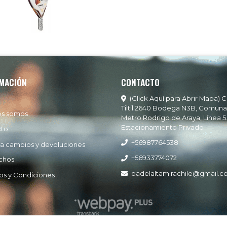
MACIÓN
CONTACTO
(Click Aquí para Abrir Mapa) C
Tiltil 2640 Bodega N3B, Comuna
es somos
Metro Rodrigo de Araya, Línea 5
Estacionamiento Privado
cto
+56987764538
ía cambios y devoluciones
+56933774072
chos
padelaltamirachile@gmail.
os y Condiciones