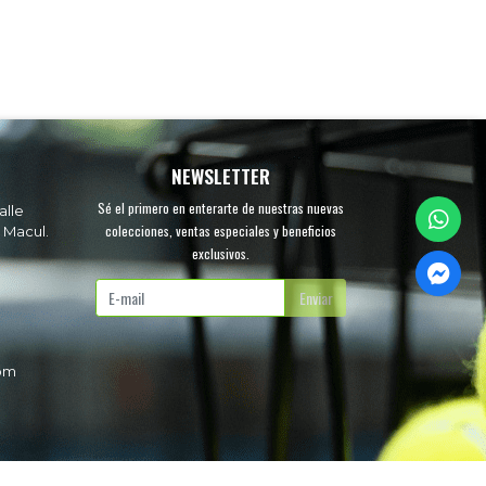
NEWSLETTER
Sé el primero en enterarte de nuestras nuevas
alle
colecciones, ventas especiales y beneficios
 Macul.
exclusivos.
.
Enviar
com