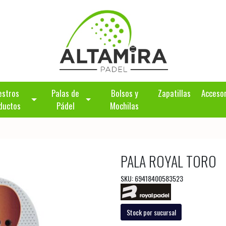
estros
Palas de
Bolsos y
Zapatillas
Acceso
ductos
Pádel
Mochilas
PALA ROYAL TORO
SKU: 69418400583523
Stock por sucursal