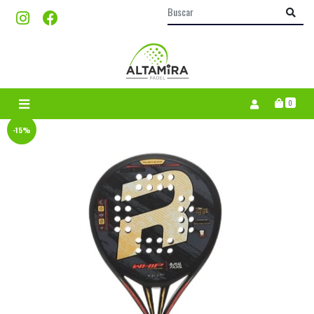
0
-15%