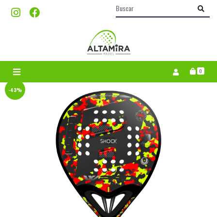
0
-43%