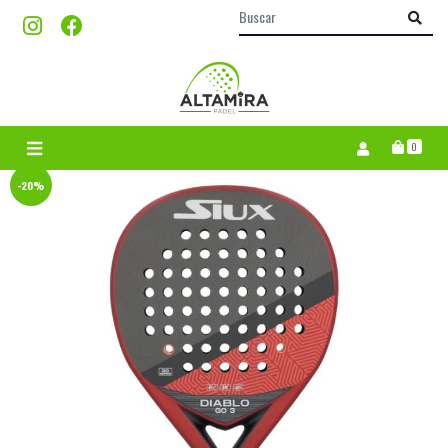
0
-20%