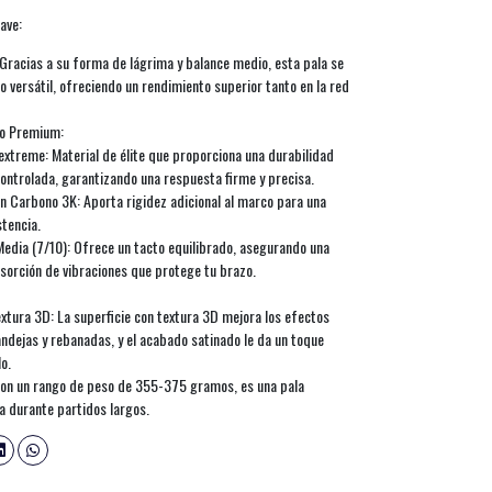
ave:
: Gracias a su forma de lágrima y balance medio, esta pala se
 versátil, ofreciendo un rendimiento superior tanto en la red
do Premium:
xtreme: Material de élite que proporciona una durabilidad
ontrolada, garantizando una respuesta firme y precisa.
n Carbono 3K: Aporta rigidez adicional al marco para una
stencia.
edia (7/10): Ofrece un tacto equilibrado, asegurando una
bsorción de vibraciones que protege tu brazo.
tura 3D: La superficie con textura 3D mejora los efectos
ndejas y rebanadas, y el acabado satinado le da un toque
o.
Con un rango de peso de 355-375 gramos, es una pala
a durante partidos largos.