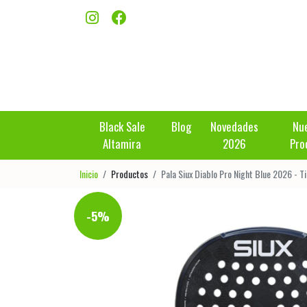
Black Sale
Blog
Novedades
Nu
Altamira
2026
Pro
Inicio
Productos
Pala Siux Diablo Pro Night Blue 2026 - T
-5%