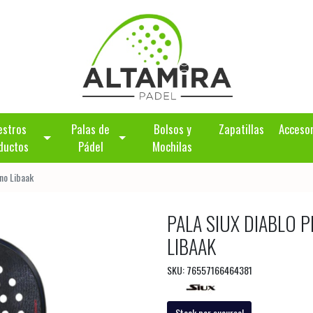
estros
Palas de
Bolsos y
Zapatillas
Acceso
ductos
Pádel
Mochilas
ino Libaak
PALA SIUX DIABLO P
LIBAAK
SKU: 76557166464381
Stock por sucursal