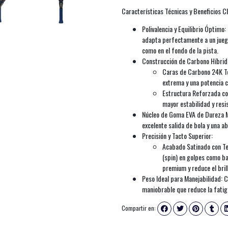
Características Técnicas y Beneficios Cl
Polivalencia y Equilibrio Óptimo
adapta perfectamente a un juego
como en el fondo de la pista.
Construcción de Carbono Híbri
Caras de Carbono 24K Te
extrema y una potencia c
Estructura Reforzada co
mayor estabilidad y resi
Núcleo de Goma EVA de Dureza M
excelente salida de bola y una a
Precisión y Tacto Superior:
Acabado Satinado con Tex
(spin) en golpes como ba
premium y reduce el brill
Peso Ideal para Manejabilidad: 
maniobrable que reduce la fatig
Compartir en: