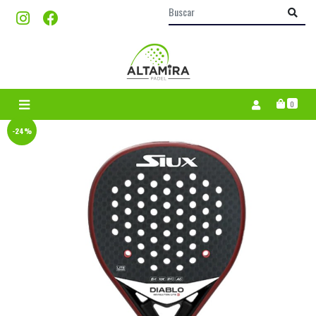
0
-24%