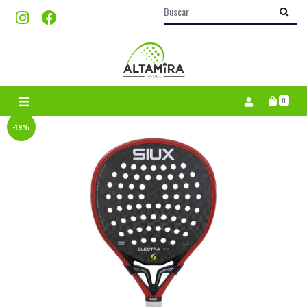
0
-19%