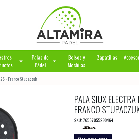
estros
Palas de
Bolsos y
Zapatillas
Acceso
ductos
Pádel
Mochilas
026 - Franco Stupaczuk
PALA SIUX ELECTRA
FRANCO STUPACZU
SKU: 76557055299464
Stock por sucursal