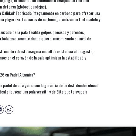
de juego, ofreciendo un rendimiento excepcional tanto en
n defensa (globos, bandejas).
a Calidad: Fabricada íntegramente en carbono para ofrecer una
a y ligereza. Las caras de carbono garantizan un tacto sólido y
vanzado de la pala facilita golpes precisos y potentes,
la bola exactamente donde quiere, maximizando su nivel de
strucción robusta asegura una alta resistencia al desgaste,
nos en el corazón de la pala optimizan la estabilidad y
026 en Padel Altamira?
 pádel de alta gama con la garantía de un distribuidor oficial.
deal si buscas una pala versátil y de élite que te ayude a