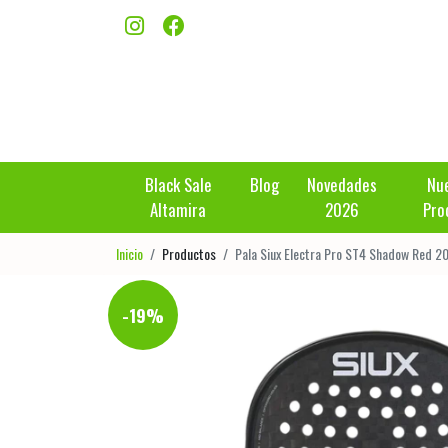
Black Sale
Blog
Novedades
Nu
Altamira
2026
Pro
Inicio
Productos
Pala Siux Electra Pro ST4 Shadow Red 2
-19%