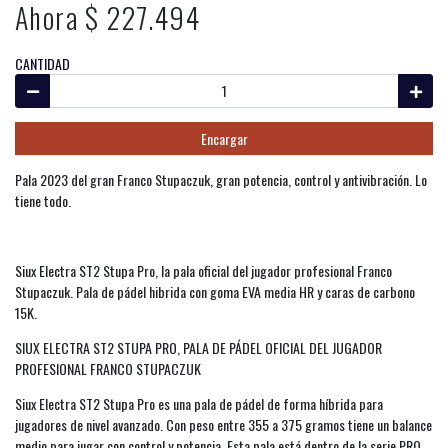
Ahora $ 227.494
CANTIDAD
Encargar
Pala 2023 del gran Franco Stupaczuk, gran potencia, control y antivibración. Lo
tiene todo.
Siux Electra ST2 Stupa Pro, la pala oficial del jugador profesional Franco
Stupaczuk. Pala de pádel hibrida con goma EVA media HR y caras de carbono
15K.
SIUX ELECTRA ST2 STUPA PRO, PALA DE PÁDEL OFICIAL DEL JUGADOR
PROFESIONAL FRANCO STUPACZUK
Siux Electra ST2 Stupa Pro es una pala de pádel de forma híbrida para
jugadores de nivel avanzado. Con peso entre 355 a 375 gramos tiene un balance
medio para jugar con control y potencia. Esta pala está dentro de la serie PRO