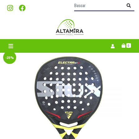
0
-35%