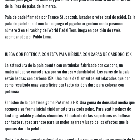
de la línea de palas de la marca.
Pala de pádel firmada por Franco Stupaczuk, jugador profesional de pádel. Es la
pala de pádel oficial con la que juega el jugador argentino con la posición
número 9 en el ranking del World Padel Tour. Juega en posición de revés
acompañado por Pablo Lima.
JUEGA CON POTENCIA CON ESTA PALA HÍBRIDA CON CARAS DE CARBONO 15K
La estructura de la pala cuenta con un tubular fabricado con carbono, un
material que se caracteriza por su dureza y durabilidad. Las caras de la pala
están hechas con carbono 15K. Una malla de filamentos entrelazados que dan
como resultado unas superficies con tacto rígido y duro para golpear con
potencia.
El núcleo de la pala tiene goma EVA media HR. Una goma de densidad media que
recupera su forma inicial rápidamente tras cada golpe. Para sentir golpes de
tacto agradable y salidas eficientes. El acabado de las superficies es brilloso
con tacto rugoso arenoso para un mejor agarre y juego de los efectos que le
quieras dar a la pelota.
Disfruta de una jugada polivalente sin sentir torsiones en el cuerpo puente de la