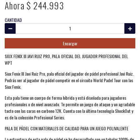
Ahora $ 244.993
CANTIDAD
Encargar
SIUX FENIX III JAVI RUIZ PRO, PALA OFICIAL DEL JUGADOR PROFESIONAL DEL
WPT
Siux Fenix III Javi Ruiz Pro, pala oficial del jugador de pádel profesional Javi Ruiz.
Podrás ver al jugador de pádel competir en el circuito World Padel Tour con las
Siux Fenix.
Esta pala tiene un cuerpo de forma híbrida y está diseñada para jugadores
profesionales o de nivel avanzado. Te permite un juego de ataque y un agradable
tacto con las caras en carbono 12K. Cuenta con la última tecnología ShockOut y
es de la colección Profesional Series.
PALA DE PÁDEL CON MATERIALES DE CALIDAD PARA UN JUEGO POLIVALENTE
La estructura de esta pala de pádel se ha desarrollado con un tubular 100% de