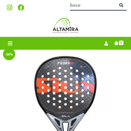
0
-30%