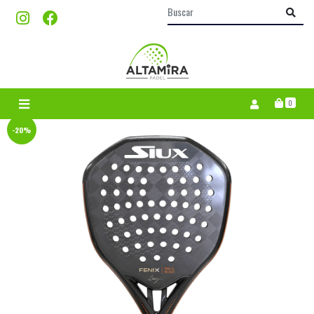
0
-20%