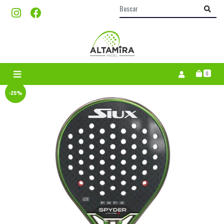
0
-25%