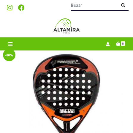
0
-60%