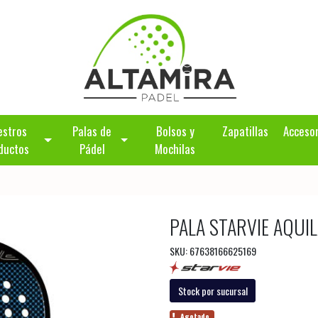
estros
Palas de
Bolsos y
Zapatillas
Acceso
ductos
Pádel
Mochilas
PALA STARVIE AQUIL
SKU: 67638166625169
Stock por sucursal
Agotado.