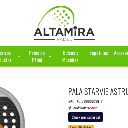
estros
Palas de
Bolsos y
Zapatillas
Acceso
ductos
Pádel
Mochilas
PALA STARVIE ASTR
SKU: 70178086628112
Stock por sucursal
Pocas Unidades.