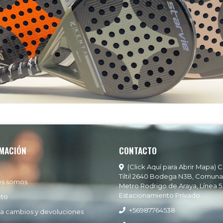
MACIÓN
CONTACTO
(Click Aquí para Abrir Mapa) C
Tiltil 2640 Bodega N3B, Comuna
es somos
Metro Rodrigo de Araya, Línea 5
Estacionamiento Privado
cto
+56987764538
ía cambios y devoluciones