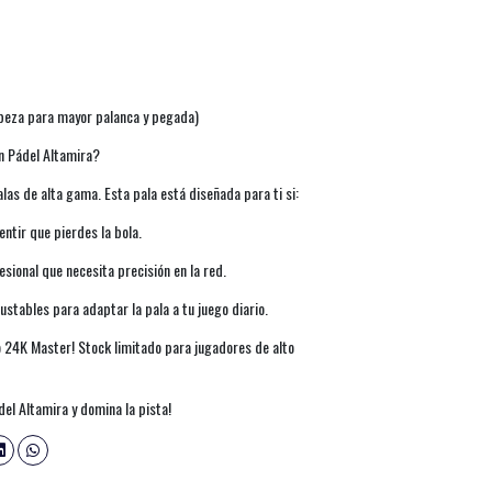
abeza para mayor palanca y pegada)
n Pádel Altamira?
las de alta gama. Esta pala está diseñada para ti si:
ntir que pierdes la bola.
sional que necesita precisión en la red.
ustables para adaptar la pala a tu juego diario.
 24K Master! Stock limitado para jugadores de alto
el Altamira y domina la pista!