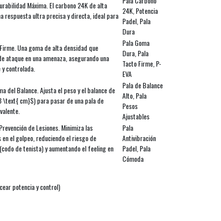
Pala Carbono
Durabilidad Máxima. El carbono 24K de alta
24K, Potencia
 respuesta ultra precisa y directa, ideal para
Padel, Pala
Dura
Pala Goma
 Firme. Una goma de alta densidad que
Dura, Pala
 de ataque en una amenaza, asegurando una
Tacto Firme, P-
 y controlada.
EVA
Pala de Balance
a del Balance. Ajusta el peso y el balance de
Alto, Pala
3 \text{ cm}$) para pasar de una pala de
Pesos
valente.
Ajustables
revención de Lesiones. Minimiza las
Pala
 en el golpeo, reduciendo el riesgo de
Antivibración
(codo de tenista) y aumentando el feeling en
Padel, Pala
Cómoda
cear potencia y control)