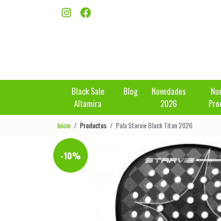
Black Sale
Blog
Novedades
Nu
Altamira
2026
Pro
Inicio
Productos
Pala Starvie Black Titan 2026
-10%