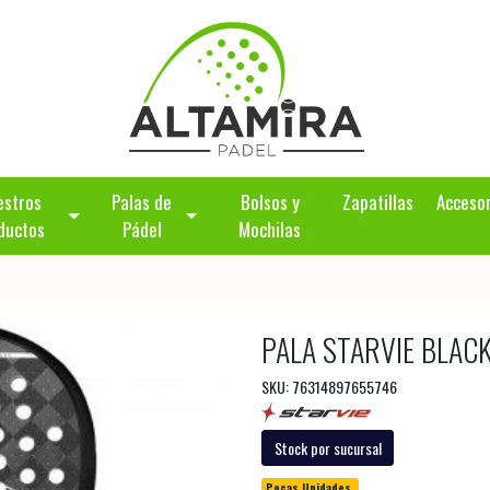
estros
Palas de
Bolsos y
Zapatillas
Acceso
ductos
Pádel
Mochilas
PALA STARVIE BLAC
SKU: 76314897655746
Stock por sucursal
Pocas Unidades.