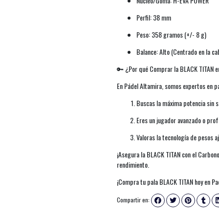
Núcleo/Goma: H-EVA POWER
Perfil: 38 mm
Peso: 358 gramos (+/- 8 g)
Balance: Alto (Centrado en la c
🔑 ¿Por qué Comprar la BLACK TITAN e
En Pádel Altamira, somos expertos en pa
Buscas la máxima potencia sin se
Eres un jugador avanzado o profe
Valoras la tecnología de pesos aj
¡Asegura la BLACK TITAN con el Carbono
rendimiento.
¡Compra tu pala BLACK TITAN hoy en Pad
Compartir en: