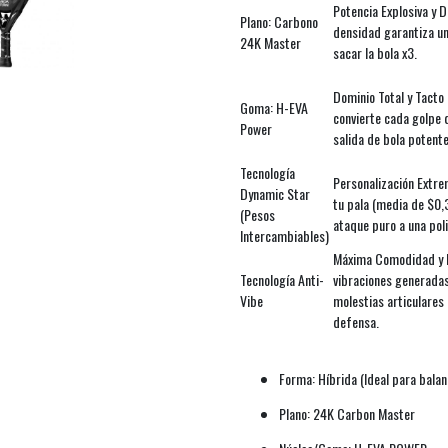
Potencia Explosiva y 
Plano: Carbono
densidad garantiza una
24K Master
sacar la bola x3.
Dominio Total y Tacto
Goma: H-EVA
convierte cada golpe
Power
salida de bola potente
Tecnología
Personalización Extrem
Dynamic Star
tu pala (media de $0,
(Pesos
ataque puro a una poli
Intercambiables)
Máxima Comodidad y P
Tecnología Anti-
vibraciones generadas
Vibe
molestias articulares 
defensa.
Forma: Híbrida (Ideal para balan
Plano: 24K Carbon Master