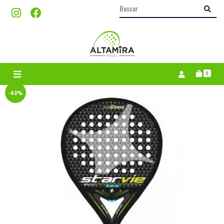
0
-43%