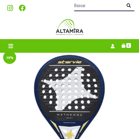
0
-10%