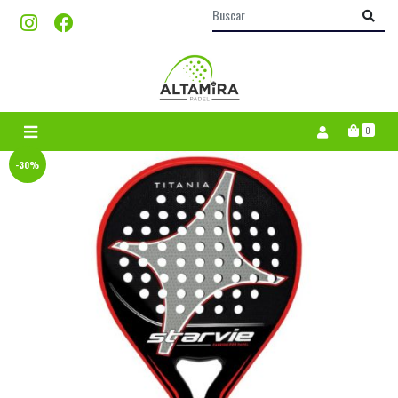
0
-30%