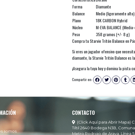
Forma
Diamante
Balance
Medio (ligeramente alto)
Plano
18K CARBON Hybrid
Núcleo
M-EVA BALANCE (Media-
Peso
358 gramos (+/- 8 g)
Compra tu Starvie Tritón Balance en Pá
Si eres un jugador ofensivo que necesit
diamante, la Starvie Tritón Balance es la
¡Asegura la tuya hoy y domina la pista c
Compartir en:
MACIÓN
CONTACTO
(Click Aquí para Abrir Mapa) C
Tiltil 2640 Bodega N3B, Comuna
es somos
Metro Rodrigo de Araya, Línea 5