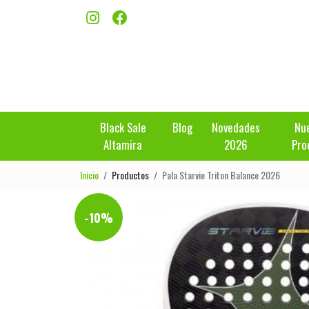
Black Sale
Blog
Novedades
Nu
Altamira
2026
Pro
Inicio
Productos
Pala Starvie Triton Balance 2026
-10%