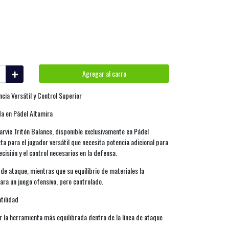
Agregar al carro
ncia Versátil y Control Superior
da en Pádel Altamira
Starvie Tritón Balance, disponible exclusivamente en Pádel
cta para el jugador versátil que necesita potencia adicional para
recisión y el control necesarios en la defensa.
e ataque, mientras que su equilibrio de materiales la
para un juego ofensivo, pero controlado.
atilidad
r la herramienta más equilibrada dentro de la línea de ataque