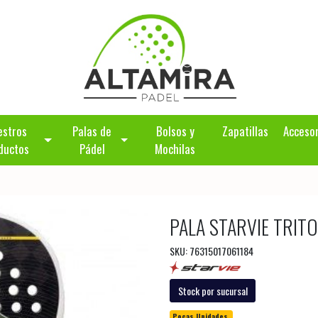
estros
Palas de
Bolsos y
Zapatillas
Acceso
ductos
Pádel
Mochilas
PALA STARVIE TRIT
SKU: 76315017061184
Stock por sucursal
Pocas Unidades.