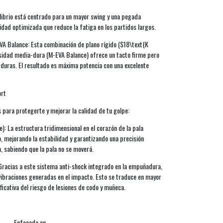
librio está centrado para un mayor swing y una pegada
idad optimizada que reduce la fatiga en los partidos largos.
A Balance: Esta combinación de plano rígido ($18\text{K
idad media-dura (M-EVA Balance) ofrece un tacto firme pero
duras. El resultado es máxima potencia con una excelente
ort
 para protegerte y mejorar la calidad de tu golpe:
e): La estructura tridimensional en el corazón de la pala
o, mejorando la estabilidad y garantizando una precisión
a, sabiendo que la pala no se moverá.
 Gracias a este sistema anti-shock integrado en la empuñadura,
 vibraciones generadas en el impacto. Esto se traduce en mayor
icativa del riesgo de lesiones de codo y muñeca.
Enfocada en