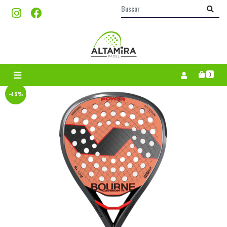
0
-45%