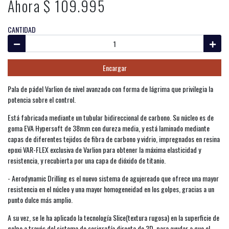
Ahora $ 109.995
CANTIDAD
Encargar
Pala de pádel Varlion de nivel avanzado con forma de lágrima que privilegia la
potencia sobre el control.
Está fabricada mediante un tubular bidireccional de carbono. Su núcleo es de
goma EVA Hypersoft de 38mm con dureza media, y está laminado mediante
capas de diferentes tejidos de fibra de carbono y vidrio, impregnados en resina
epoxi VAR-FLEX exclusiva de Varlion para obtener la máxima elasticidad y
resistencia, y recubierta por una capa de dióxido de titanio.
- Aerodynamic Drilling es el nuevo sistema de agujereado que ofrece una mayor
resistencia en el núcleo y una mayor homogeneidad en los golpes, gracias a un
punto dulce más amplio.
A su vez, se le ha aplicado la tecnología Slice(textura rugosa) en la superficie de
golpe a través del sistema de serigrafía directa de 3D, para ayudar a que el