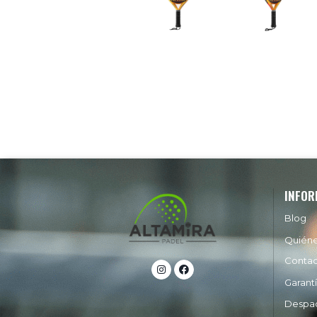
INFOR
Blog
Quién
Conta
Garant
Despa