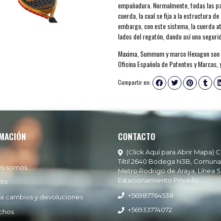
empuñadura. Normalmente, todas las pala
cuerda, la cual se fija a la estructura 
embargo, con este sistema, la cuerda a
lados del regatón, dando así una segur
Maxima, Summum y marco Hexagon son ma
Oficina Española de Patentes y Marcas, y
Compartir en:
MACIÓN
CONTACTO
(Click Aquí para Abrir Mapa) C
Tiltil 2640 Bodega N3B, Comuna
es somos
Metro Rodrigo de Araya, Línea 5
Estacionamiento Privado
cto
+56987764538
ía cambios y devoluciones
+56933774072
chos