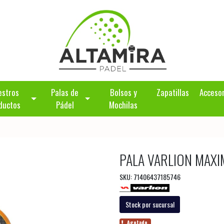
estros
Palas de
Bolsos y
Zapatillas
Acceso
ductos
Pádel
Mochilas
PALA VARLION MAX
SKU: 71406437185746
Stock por sucursal
Agotado.