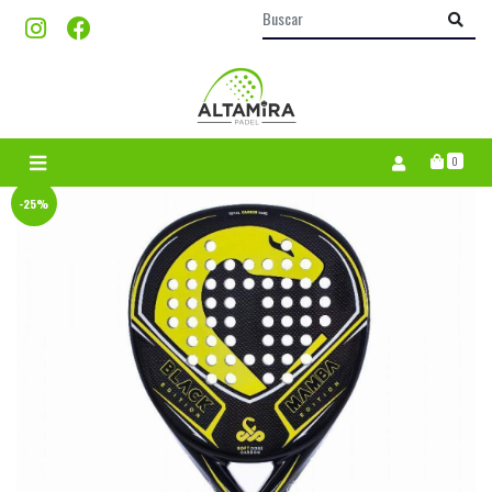
0
-25%