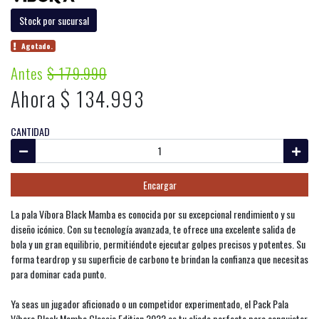
Stock por sucursal
Agotado.
Antes
$ 179.990
Ahora $ 134.993
CANTIDAD
Encargar
La pala Víbora Black Mamba es conocida por su excepcional rendimiento y su
diseño icónico. Con su tecnología avanzada, te ofrece una excelente salida de
bola y un gran equilibrio, permitiéndote ejecutar golpes precisos y potentes. Su
forma teardrop y su superficie de carbono te brindan la confianza que necesitas
para dominar cada punto.
Ya seas un jugador aficionado o un competidor experimentado, el Pack Pala
Víbora Black Mamba Classic Edition 2022 es tu aliado perfecto para conquistar