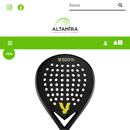
0
-10%