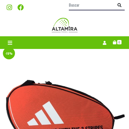
0
-15%