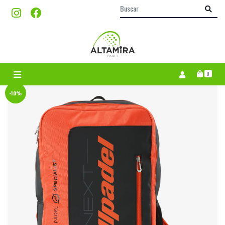
0
-10%