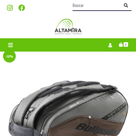
0
-10%