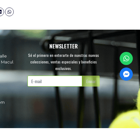
NEWSLETTER
Sé el primero en enterarte de nuestras nuevas
alle
colecciones, ventas especiales y beneficios
 Macul.
exclusivos.
.
Enviar
com