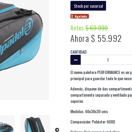
Stock por sucursal
Agotado.
Antes
$ 69.990
Ahora $ 55.992
CANTIDAD
El nuevo paletero PERFORMANCE es un p
principal para guardar todo lo que neces
Además, dispone de dos compartimentos
compartimento separado y ventilado para 
superior.
Medidas: 60x30x30 cms
Composición: Poliéster 600D
Colores: Gris oscuro / azul claro