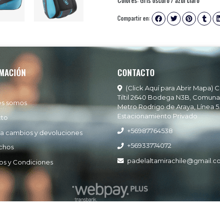
Compartir en:
MACIÓN
CONTACTO
(Click Aquí para Abrir Mapa) C
Tiltil 2640 Bodega N3B, Comuna
es somos
Metro Rodrigo de Araya, Línea 5
Estacionamiento Privado
cto
+56987764538
ía cambios y devoluciones
+56933774072
chos
padelaltamirachile@gmail.
os y Condiciones
Padel Altamira © 2026
Creado por
Bsale