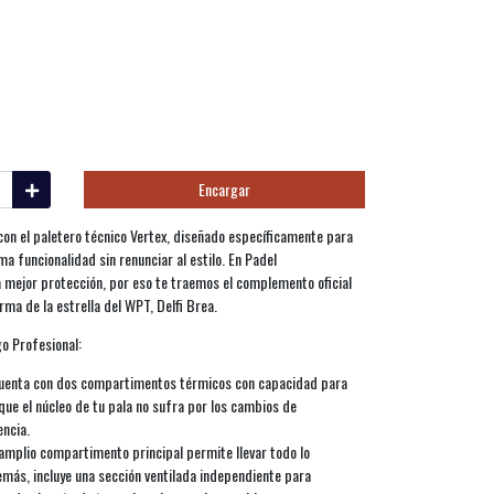
Encargar
 con el paletero técnico Vertex, diseñado específicamente para
a funcionalidad sin renunciar al estilo. En Padel
 mejor protección, por eso te traemos el complemento oficial
irma de la estrella del WPT, Delfi Brea.
go Profesional:
uenta con dos compartimentos térmicos con capacidad para
ue el núcleo de tu pala no sufra por los cambios de
ncia.
mplio compartimento principal permite llevar todo lo
emás, incluye una sección ventilada independiente para