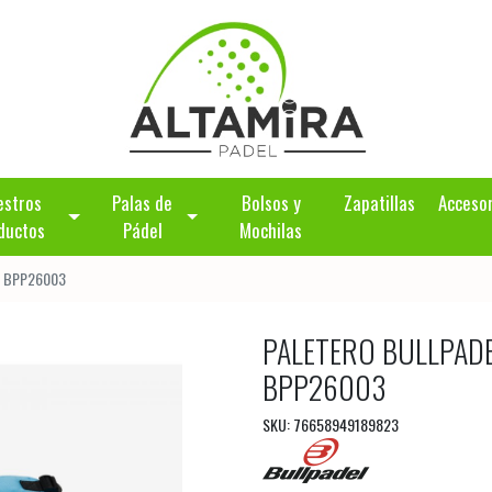
estros
Palas de
Bolsos y
Zapatillas
Acceso
ductos
Pádel
Mochilas
te BPP26003
PALETERO BULLPADE
BPP26003
SKU: 76658949189823