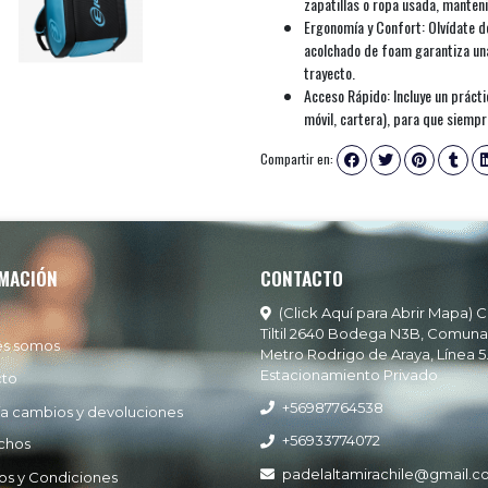
zapatillas o ropa usada, manten
Ergonomía y Confort: Olvídate d
acolchado de foam garantiza una
trayecto.
Acceso Rápido: Incluye un práctic
móvil, cartera), para que siempr
Compartir en:
MACIÓN
CONTACTO
(Click Aquí para Abrir Mapa) C
Tiltil 2640 Bodega N3B, Comuna
es somos
Metro Rodrigo de Araya, Línea 5
Estacionamiento Privado
cto
+56987764538
ía cambios y devoluciones
+56933774072
chos
padelaltamirachile@gmail.
os y Condiciones