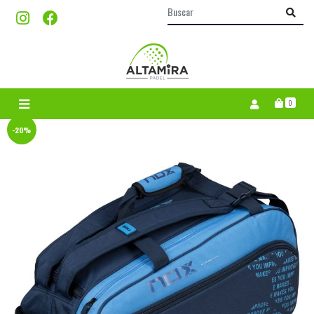
0
-20%