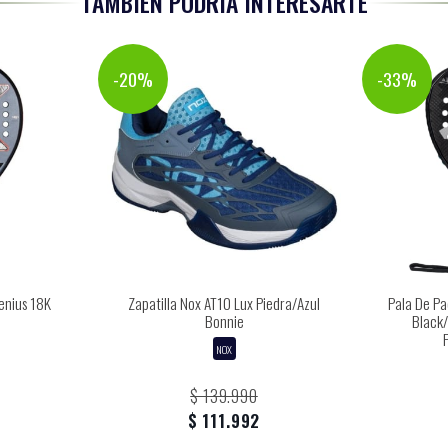
TAMBIÉN PODRÍA INTERESARTE
-20%
-33%
enius 18K
Zapatilla Nox AT10 Lux Piedra/Azul
Pala De Pa
Bonnie
Black
NOX
$ 139.990
$ 111.992