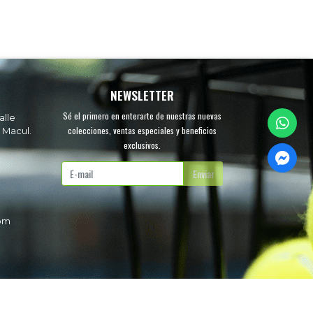
NEWSLETTER
Sé el primero en enterarte de nuestras nuevas
alle
colecciones, ventas especiales y beneficios
 Macul.
exclusivos.
.
Enviar
com