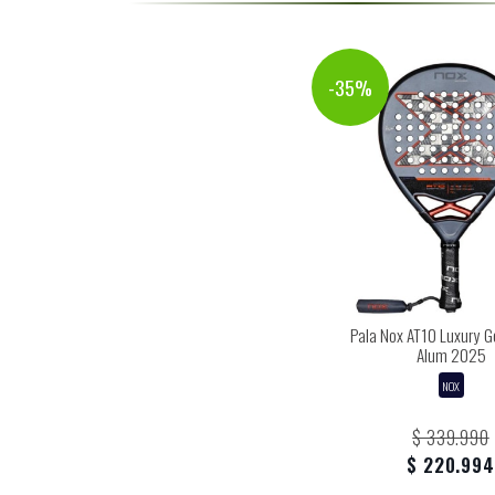
-35%
Pala Nox AT10 Luxury G
Alum 2025
NOX
$ 339.990
$ 220.994