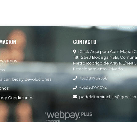
MACIÓN
CONTACTO
(Click Aquí para Abrir Mapa) C
Tiltil 2640 Bodega N3B, Comuna
es somos
Metro Rodrigo de Araya, Línea 5
Estacionamiento Privado
cto
+56987764538
ía cambios y devoluciones
+56933774072
chos
padelaltamirachile@gmail.
os y Condiciones
Padel Altamira © 2026
Creado por
Bsale