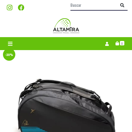
0
-30%