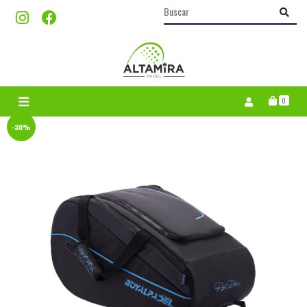
0
-30%