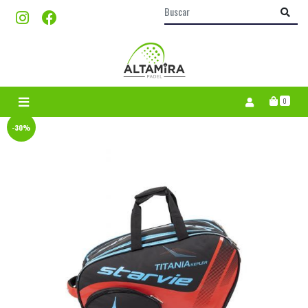
0
-30%