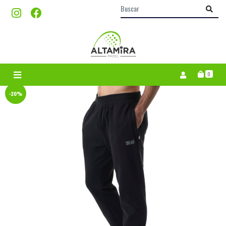
0
-20%