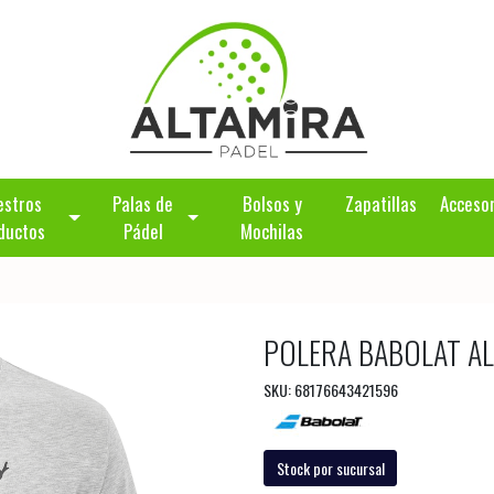
estros
Palas de
Bolsos y
Zapatillas
Acceso
ductos
Pádel
Mochilas
POLERA BABOLAT A
SKU: 68176643421596
Stock por sucursal